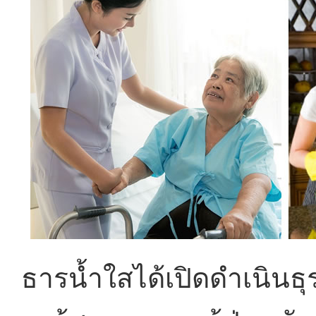
ธารน้ำใสได้เปิดดำเนินธุร